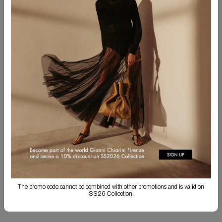
Попробуйте использовать другие слова
Попробуйте использовать более общие слова
ПОДПИШИТЕСЬ НА РАССЫЛКУ
Подпишитесь на рассылку, чтобы получать информацию о
коллекциях и эксклюзивные новости.
ПОДПИСАТЬСЯ
Отправляя эту форму, я подтверждаю, что ознакомился с
политикой
конфиденциальности
в отношении обработки моих данных, и даю согласие на их
The promo code cannot be combined with other promotions and is valid on
обработку в указанных целях.
SS26 Collection.