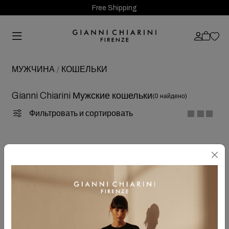
Free Shipping
МУЖЧИНА
КОШЕЛЬКИ
Gianni Chiarini Мужские кошельки
(0 найдено)
Фильтровать и сортировать
OOPS!
Извините
... в данный момент выбранных статей нет!<\n
<\n
Если вы выполняли поиск на сайте, попробуйте
воспользоваться следующими советами и выполните поиск
заново:
<\n
Убедитесь, что все слова написаны правильно