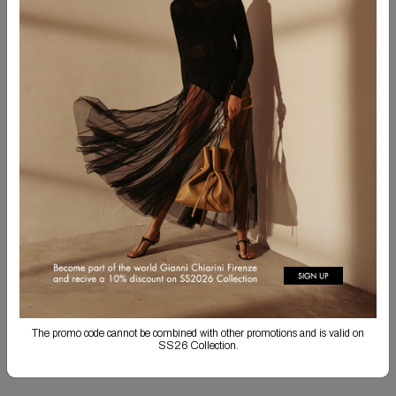
Попробуйте использовать другие слова
Попробуйте использовать более общие слова
ПОДПИШИТЕСЬ НА РАССЫЛКУ
Подпишитесь на рассылку, чтобы получать информацию о
коллекциях и эксклюзивные новости.
ПОДПИСАТЬСЯ
Отправляя эту форму, я подтверждаю, что ознакомился с
политикой
конфиденциальности
в отношении обработки моих данных, и даю согласие на их
The promo code cannot be combined with other promotions and is valid on
обработку в указанных целях.
SS26 Collection.