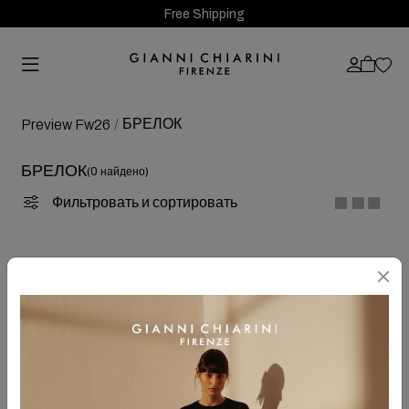
Free Shipping
БРЕЛОК
Preview Fw26
БРЕЛОК
(0 найдено)
Фильтровать и сортировать
OOPS!
Извините
... в данный момент выбранных статей нет!<\n
<\n
Если вы выполняли поиск на сайте, попробуйте
воспользоваться следующими советами и выполните поиск
заново:
<\n
Убедитесь, что все слова написаны правильно