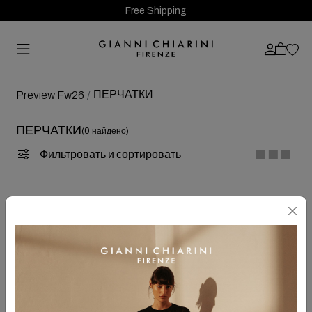
Free Shipping
ПЕРЧАТКИ
Preview Fw26
ПЕРЧАТКИ
(0 найдено)
Фильтровать и сортировать
OOPS!
Извините
... в данный момент выбранных статей нет!<\n
<\n
Если вы выполняли поиск на сайте, попробуйте
воспользоваться следующими советами и выполните поиск
заново:
<\n
Убедитесь, что все слова написаны правильно