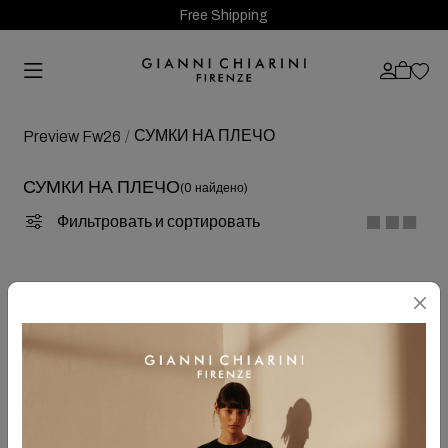
Free Shipping
СУМКИ НА ПЛЕЧО
Preview Fw26
СУМКИ НА ПЛЕЧО
(0 найдено)
Фильтровать и сортировать
OOPS!
Извините
... в данный момент выбранных статей нет!<\n
<\n
Если вы выполняли поиск на сайте, попробуйте
воспользоваться следующими советами и выполните поиск
заново:
<\n
Убедитесь, что все слова написаны правильно