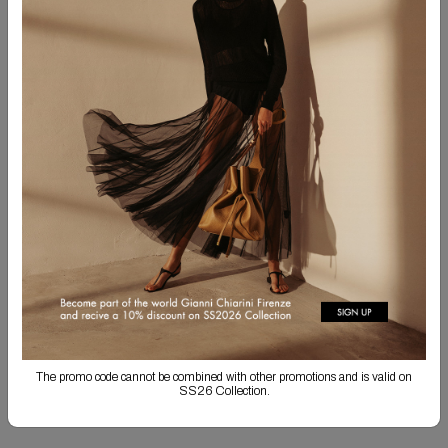
Попробуйте использовать другие слова
Попробуйте использовать более общие слова
ПОДПИШИТЕСЬ НА РАССЫЛКУ
Подпишитесь на рассылку, чтобы получать информацию о
коллекциях и эксклюзивные новости.
ПОДПИСАТЬСЯ
Отправляя эту форму, я подтверждаю, что ознакомился с
политикой
конфиденциальности
в отношении обработки моих данных, и даю согласие на их
The promo code cannot be combined with other promotions and is valid on
обработку в указанных целях.
SS26 Collection.