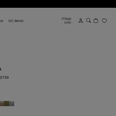
IT
Stati
ard
GC World
Uniti
A
327.00