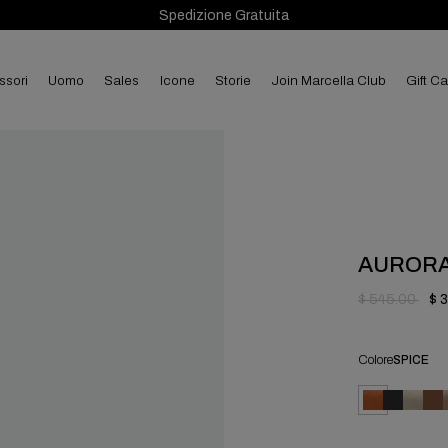
Spedizione Gratuita
ssori
uomo
sales
Icone
Storie
Join Marcella Club
Gift C
AUROR
$ 545.00
$ 
Colore
SPICE