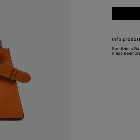
Info prodot
Spedizione Gra
Il reso è sempr