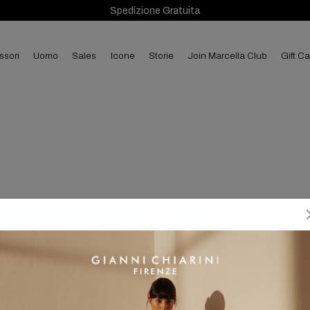
Spedizione Gratuita
ssori
uomo
sales
Icone
Storie
Join Marcella Club
Gift C