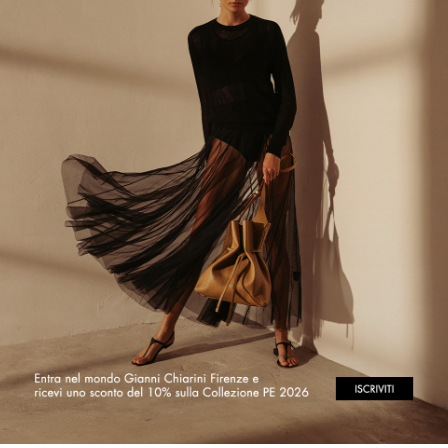
OOPS!
SPIACENTE
... al momento non è presente alcun articolo scelto!
i eseguito una ricerca sul sito, prova a seguire questi suggerimenti e cerca di 
Controlla che tutte le parole siano scritte correttamente
Prova con parole differenti
Prova con parole più generiche
MAY WE HELP YOU?
RE