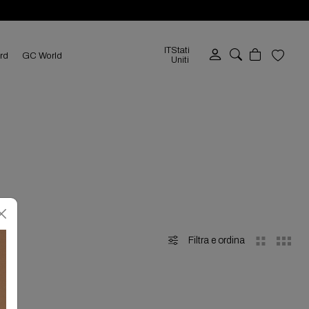
IT
Stati
ard
GC World
Uniti
Filtra e ordina