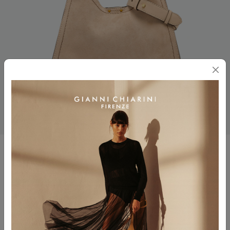
AURORA
$ 545.00
$ 327.00
Colore
NUDE