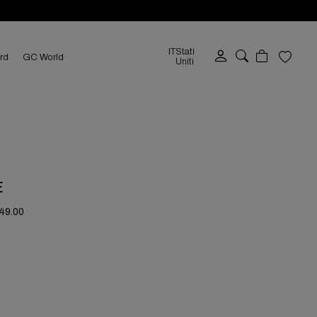
IT
Stati
ard
GC World
Uniti
E
249.00