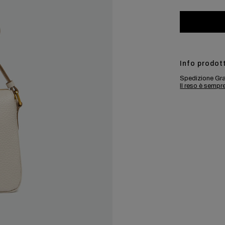
Info prodot
Spedizione Gra
Il reso è sempr