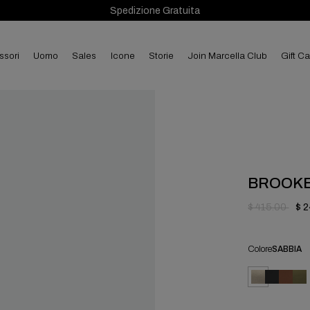
Spedizione Gratuita
ssori
uomo
sales
Icone
Storie
Join Marcella Club
Gift C
BROOK
$ 415.00
$ 
Colore
SABBIA