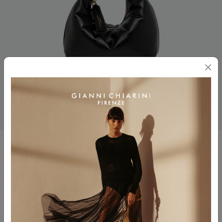
ELLA
$ 330.00
$ 165.00
Colore
NERO