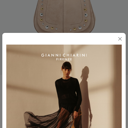
HELENA ROUND
$ 565.00
$ 339.00
Colore
NUDE