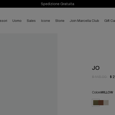
Spedizione Gratuita
ssori
uomo
sales
Icone
Storie
Join Marcella Club
Gift C
JO
$ 445.00
$ 
Colore
WILLOW