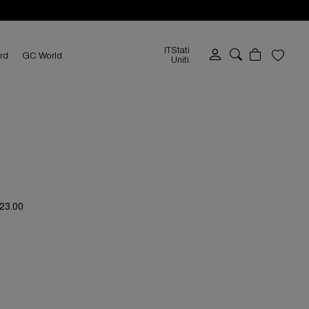
IT
Stati
ard
GC World
Uniti
223.00