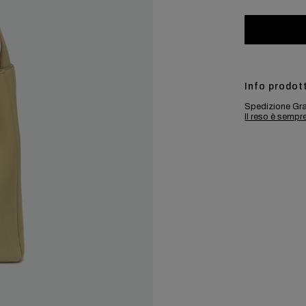
Info prodot
Spedizione Gra
Il reso è sempr