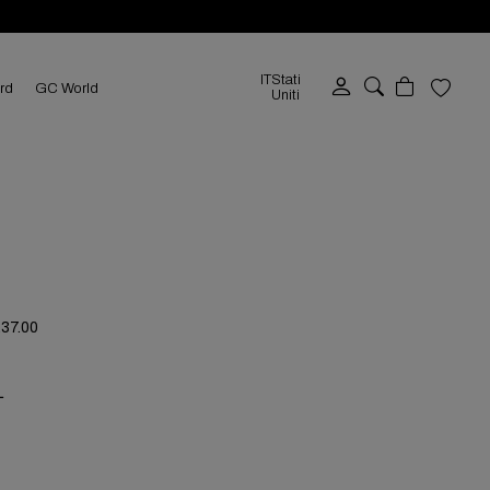
IT
Stati
ard
GC World
Uniti
237.00
L