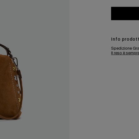
Info prodot
Spedizione Gra
Il reso è sempr