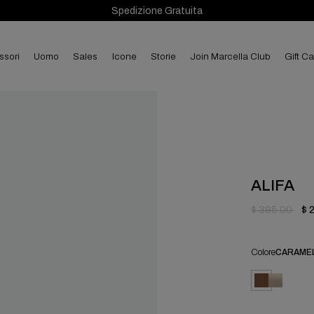
Spedizione Gratuita
ssori
uomo
sales
Icone
Storie
Join Marcella Club
Gift C
ALIFA
$ 395.00
$ 
Colore
CARAME