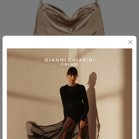
FANNY
$ 395.00
$ 198.00
Colore
MIRAGE