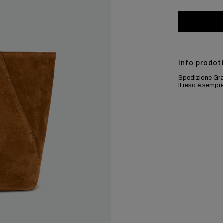
Info prodot
Spedizione Gra
Il reso è sempr