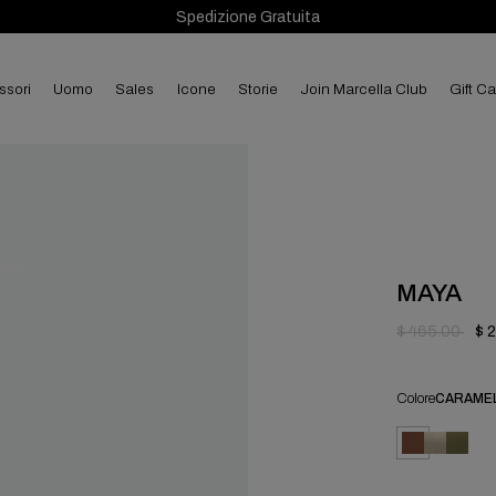
Spedizione Gratuita
ssori
uomo
sales
Icone
Storie
Join Marcella Club
Gift C
MAYA
$ 465.00
$ 
Colore
CARAME