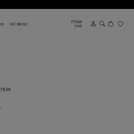
IT
Stati
ard
GC World
Uniti
279.00
L