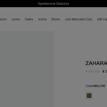
Spedizione Gratuita
ssori
uomo
sales
Icone
Storie
Join Marcella Club
Gift C
ZAHAR
$ 465.00
$ 
Colore
WILLOW