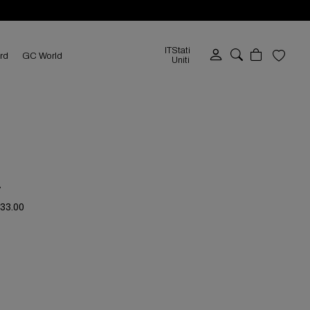
IT
Stati
ard
GC World
Uniti
A
233.00