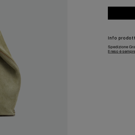
Info prodot
Spedizione Gra
Il reso è sempr