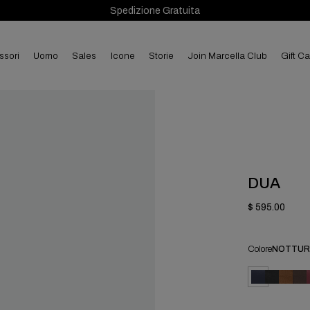
Spedizione Gratuita
ssori
uomo
sales
Icone
Storie
Join Marcella Club
Gift C
DUA
$ 595.00
Colore
NOTTU