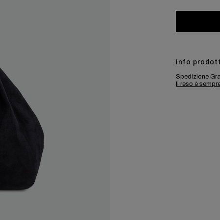
Info prodot
Spedizione Gra
Il reso è sempr