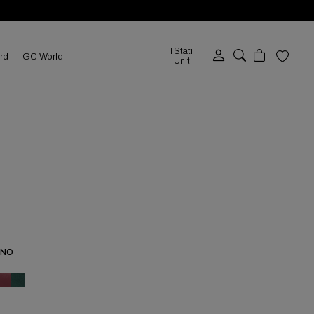
IT
Stati
ard
GC World
Uniti
RNO