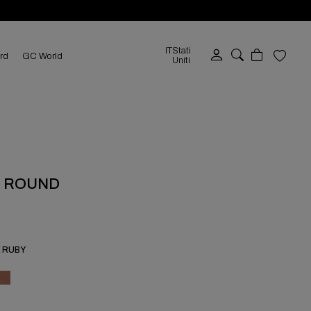
IT
Stati
ard
GC World
Uniti
 ROUND
 RUBY