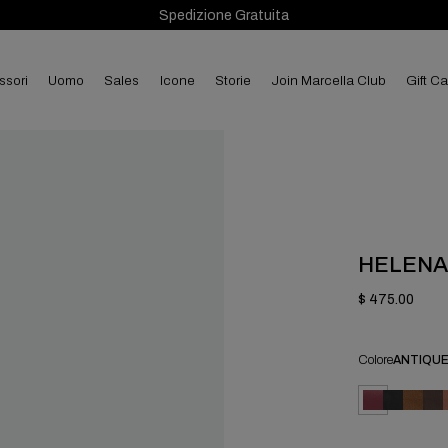
Spedizione Gratuita
ssori
uomo
sales
Icone
Storie
Join Marcella Club
Gift C
HELENA
$ 475.00
Colore
ANTIQUE