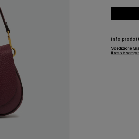
Info prodot
Spedizione Gra
Il reso è sempr