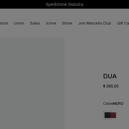
Spedizione Gratuita
ssori
uomo
sales
Icone
Storie
Join Marcella Club
Gift C
DUA
$ 395.00
Colore
NERO