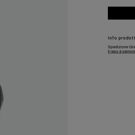
Info prodot
Spedizione Gra
Il reso è sempr