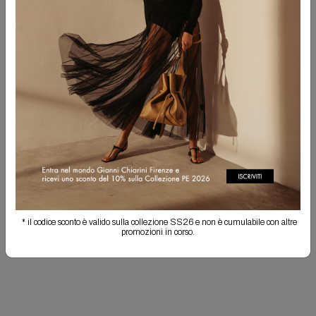
PERSONALIZZA IL TUO PRODOTTO!
Hai la possibilità di ricamare le tue iniziali in maiuscolo, separate da un punto.
Non sarà possibile effettuare il reso degli articoli personalizzati. La
personalizzazione potrebbe comportare un allungamento dei tempi di
spedizione.
ACQUISTA PERSONALIZZAZIONE
Spedizione Gratuita
Il reso è sempre gratuito
Info prodotto
* il codice sconto è valido sulla collezione SS26 e non è cumulabile con altre
Spedizioni e resi
promozioni in corso.