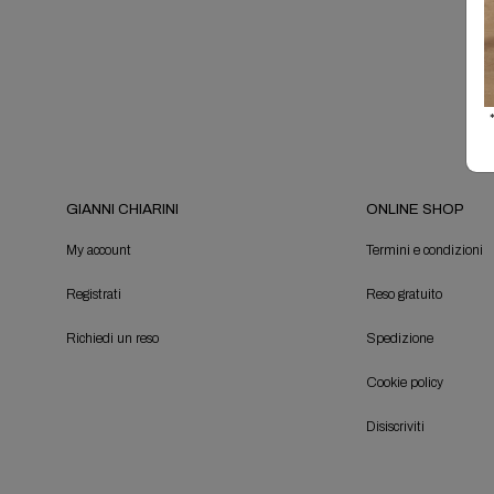
*
GIANNI CHIARINI
ONLINE SHOP
My account
Termini e condizioni
Registrati
Reso gratuito
Richiedi un reso
Spedizione
Cookie policy
Disiscriviti