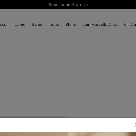
Spedizione Gratuita
ssori
uomo
sales
Icone
Storie
Join Marcella Club
Gift C
Add to cart