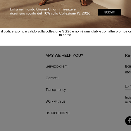
 il codice sconto è valido sulla collezione SS26 e non è cumulabile con altre promozio
in corso.
MAY WE HELP YOU?
RE
Servizio clienti
Iscr
escl
Contatti
Transparency
Invi
Work with us
miei
02196080978