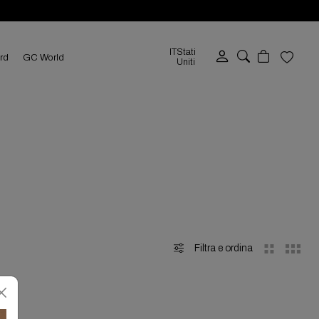
IT
Stati
ard
GC World
Uniti
Filtra e ordina