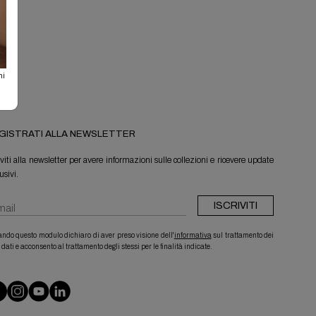
ni
GISTRATI ALLA NEWSLETTER
iviti alla newsletter per avere informazioni sulle collezioni e ricevere update
usivi.
ISCRIVITI
ando questo modulo dichiaro di aver preso visione dell'
informativa
sul trattamento dei
 dati e acconsento al trattamento degli stessi per le finalità indicate.