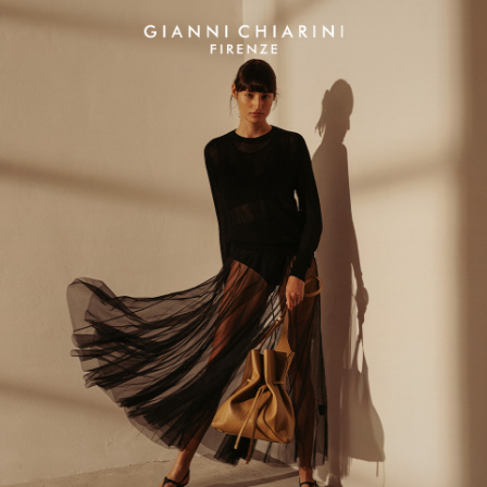
.00
(-50%)