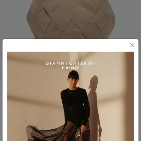
DUA
$ 835.00
$ 501.00
Color
NUDE