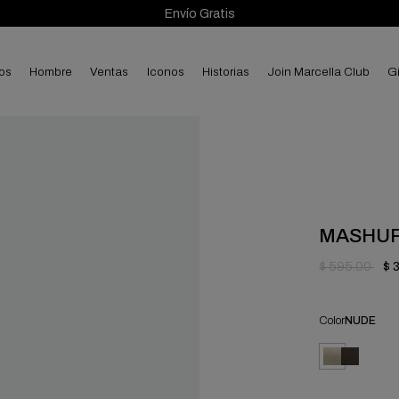
Envío Gratis
ios
hombre
ventas
Iconos
Historias
Join Marcella Club
Gi
MASHU
$ 595.00
$ 
Color
NUDE