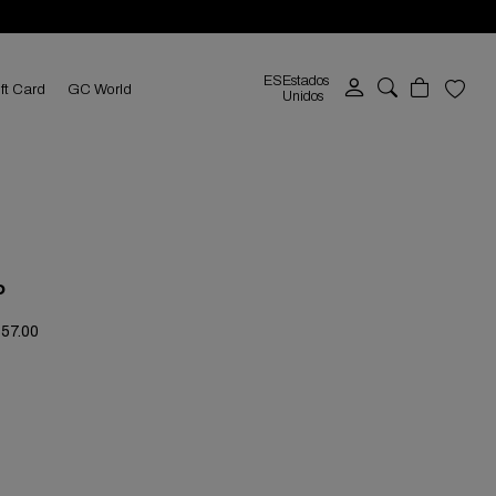
ES
Estados
ft Card
GC World
Unidos
P
357.00