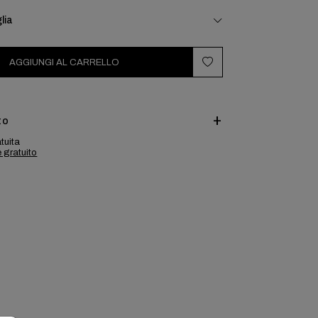
lia
AGGIUNGI AL CARRELLO
to
tuita
e gratuito