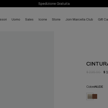
Spedizione Gratuita
ssori
uomo
sales
Icone
Storie
Join Marcella Club
Gift C
CINTURA
$ 235.00
$ 
Colore
NUDE