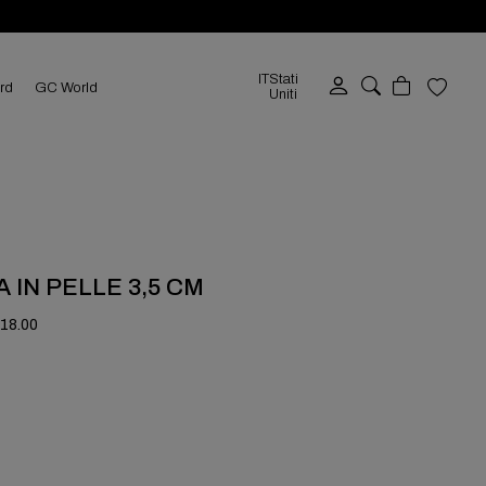
IT
Stati
ard
GC World
Uniti
 IN PELLE 3,5 CM
118.00