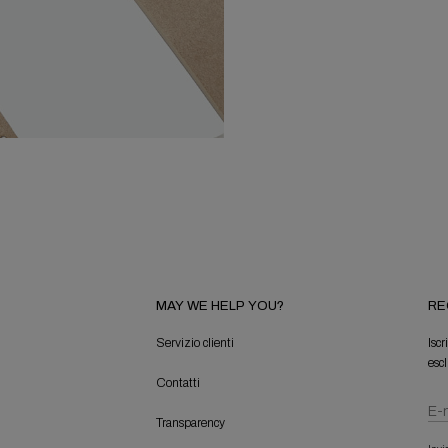
MAY WE HELP YOU?
RE
Servizio clienti
Iscr
escl
Contatti
Transparency