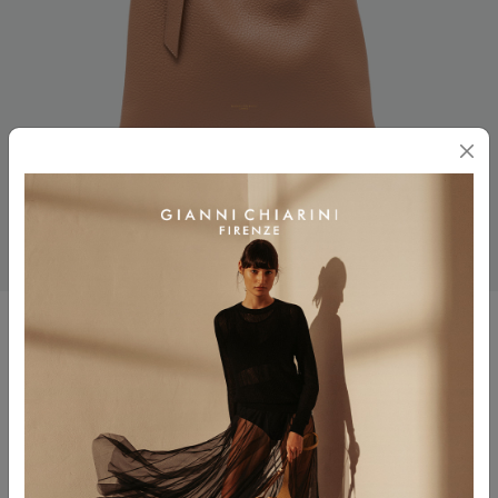
AMIRA
$ 585.00
$ 293.00
Colore
CLAY