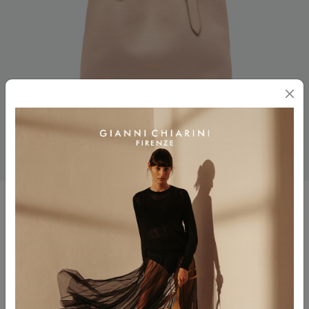
AMIRA
$ 585.00
$ 293.00
Colore
PINK SALT