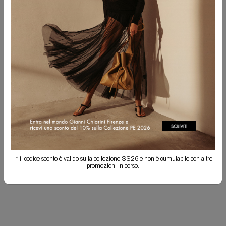
PERSONALIZZA IL TUO PRODOTTO!
Hai la possibilità di ricamare le tue iniziali in maiuscolo, separate da un punto.
Non sarà possibile effettuare il reso degli articoli personalizzati. La
personalizzazione potrebbe comportare un allungamento dei tempi di
spedizione.
ACQUISTA PERSONALIZZAZIONE
Spedizione Gratuita
Il reso è sempre gratuito
Info prodotto
* il codice sconto è valido sulla collezione SS26 e non è cumulabile con altre
Spedizioni e resi
promozioni in corso.