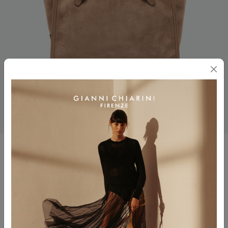
MISS MARCELLA 32
$ 420.00
$ 294.00
Colore
CLAY