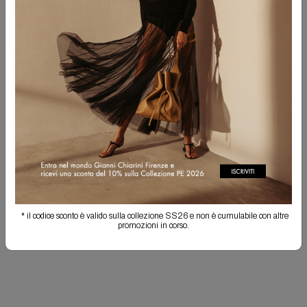
PERSONALIZZA IL TUO PRODOTTO!
Hai la possibilità di ricamare le tue iniziali in maiuscolo, separate da un punto.
Non sarà possibile effettuare il reso degli articoli personalizzati. La
personalizzazione potrebbe comportare un allungamento dei tempi di
spedizione.
ACQUISTA PERSONALIZZAZIONE
Spedizione Gratuita
Il reso è sempre gratuito
Info prodotto
* il codice sconto è valido sulla collezione SS26 e non è cumulabile con altre
Spedizioni e resi
promozioni in corso.