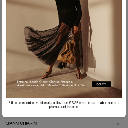
Prova con parole più generiche
REGISTRATI ALLA NEWSLETTER
Iscriviti alla newsletter per avere informazioni sulle collezioni e
ricevere update esclusivi.
ISCRIVITI
Inviando questo modulo dichiaro di aver preso visione dell'
informativa
sul trattamento
dei miei dati e acconsento al trattamento degli stessi per le finalità indicate.
* il codice sconto è valido sulla collezione SS26 e non è cumulabile con altre
promozioni in corso.
GIANNI CHIARINI