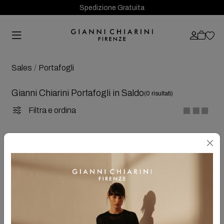
Spedizione Gratuita
Sales
Portafogli
Gianni Chiarini Portafogli in Saldo
(0 risultati)
Filtra e ordina
OOPS!
SPIACENTE
... al momento non è presente alcun articolo scelto!
Se hai eseguito una ricerca sul sito, prova a seguire questi
suggerimenti e cerca di nuovo:
Controlla che tutte le parole siano scritte correttamente
Prova con parole differenti