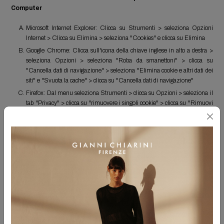
Computer
Microsoft Internet Explorer: Clicca su Strumenti > seleziona Opzioni
Internet > Clicca su Elimina > seleziona "Cookies" e clicca su Elimina
Google Chrome: Clicca sull'icona della chiave inglese in alto a destra >
seleziona Opzioni > seleziona "Roba da smanettoni" > clicca su
"Cancella dati di navigazione" > seleziona "Elimina cookie e altri dati dei
siti" e "Svuota la cache" > clicca su "Cancella dati di navigazione"
Firefox: Dal menu seleziona Strumenti > clicca su Opzioni > seleziona il
tab "Privacy" > clicca su "rimuovere i singoli cookie" > clicca su "Rimuovi
tutti i cookie" > clicca su Chiudi
Safari: Dal menu in alto clicca sul tab Safari > seleziona Preferenze >
nella finestra che si aprirà, seleziona il tab "Sicurezza" > clicca su
"Mostra Cookie" > clicca su "Rimuovi tutto" > se richiesto, inserisci il tuo
nome utente e la password > clicca su Ok > clicca su Fine
Opera: Clicca su Strumenti > seleziona Impostazioni > Clicca su
Elimina fati Personali > seleziona "Cookies" e "File Temporanei" e poi
clicca su Elimina
iPhone: Entra nel menù Impostazioni e seleziona Safari. Da qui ti basta
cliccare sui pulsanti Cancella cookie e dati e Cancella Cronologia