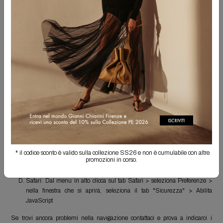
Come abilitare Javascript sul tuo Personal Computer
Microsoft Internet Explorer: Clicca su Strumenti > seleziona Opzioni
Internet > seleziona il tab "Protezione" > nel riquadro "Livello di
protezione per l'area" clicca su "Livello personalizzato" > apparirà la
finestra "Impostazioni di protezione - Area Internet": scorri la lista nella
sezione "Esecuzione script" e seleziona la voce "Esecuzione script attivo"
> Clicca OK due volte (per chiudere le due finestre aperte) > clicca il tasto
"Aggiorna" (in alternativa premi il tasto F5)
Google Chrome: clicca sull'icona della chiave inglese in alto a destra >
seleziona Opzioni > seleziona "Roba da smanettoni" > nella sezione
"Privacy", clicca su "impostazioni contenuti" > seleziona l'opzione
"Consenti l'esecuzione di JavaScript in tutti i siti (consigliata)" nella
sezione Javascript
Firefox: Dal menu seleziona Strumenti > clicca su Opzioni > seleziona il
* il codice sconto è valido sulla collezione SS26 e non è cumulabile con altre
tab "Avanzate" > spunta la casella "Abilita JavaScript" > clicca su OK per
promozioni in corso.
salvare la modifica
Safari: Dal menu in alto clicca sul tab Safari > seleziona Preferenze >
nella finestra che si aprirà, seleziona il tab "Sicurezza" > Abilita
JavaScript
Se trovi ancora problemi nella navigazione contattaci e prova a indicarci i