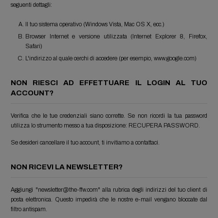
seguenti dettagli:
Il tuo sistema operativo (Windows Vista, Mac OS X, ecc.)
Browser Internet e versione utilizzata (Internet Explorer 8, Firefox,
Safari)
L'indirizzo al quale cerchi di accedere (per esempio, www.google.com)
NON RIESCI AD EFFETTUARE IL LOGIN AL TUO
ACCOUNT?
Verifica che le tue credenziali siano corrette. Se non ricordi la tua password
utilizza lo strumento messo a tua disposizione: RECUPERA PASSWORD.
Se desideri cancellare il tuo account, ti invitiamo a contattaci.
NON RICEVI LA NEWSLETTER?
Aggiungi "
newsletter@the-ffw.com
" alla rubrica degli indirizzi del tuo client di
posta elettronica. Questo impedirà che le nostre e-mail vengano bloccate dal
filtro antispam.