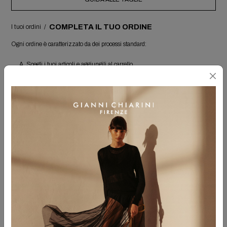
COMPLETA IL TUO ORDINE
I tuoi ordini
/
Ogni ordine è caratterizzato da dei processi standard:
Scegli i tuoi articoli e aggiungili al carrello.
Procedi al checkout per inserire i tuoi dati di acquisto oppure “paga in un
click” selezionando uno dei metodi di pagamento che prevedono il fast-
checkout.
Se il tuo pagamento è andato a buon fine, visualizzerai immediatamente
la pagina di ORDINE CONFERMATO e il tuo numero di ordine.
Riceverai in automatico una e-mail di conferma del tuo ordine con il
riepilogo dei tuoi dati di acquisto, dei prodotti acquistati e alcune
informazioni che potranno esserti utili.
L'ordine sarà automaticamente preso in carico dai nostri magazzini entro
3-5 giorni lavorativi (nel caso in cui si verificassero problemi relativi al tuo
ordine, sarai tempestivamente contattato dal nostro Customer Service).
Nel momento in cui il nostro corriere (DHL Express) avrà preso in carico il
tuo ordine, riceverai una e-mail automatica.
All'interno della suddetta e-mail troverai il tuo TRACKING NUMBER e