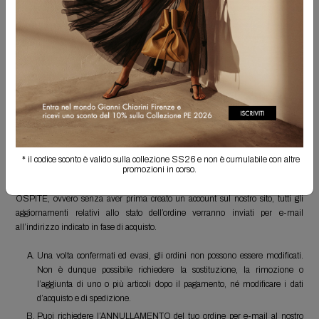
un link di riferimento grazie al quale potrai seguire, direttamente sul sito
ufficiale del corriere, ogni spostamento del tuo ordine. Ti ricordiamo che il
link sarà valido soltanto dalle ore 00:00 del giorno successivo alla
ricezione della e-mail.
In alternativa, se hai effettuato l’acquisto come utente registrato, potrai
seguire il tuo ordine all'interno del sito nella sezione I MIEI ORDINI,
cliccando direttamente sul tuo Tracking Number.
STATO DELL’ORDINE
* il codice sconto è valido sulla collezione SS26 e non è cumulabile con altre
promozioni in corso.
Puoi controllare lo stato d’avanzamento dei tuoi ordini direttamente sul sito
accedendo alla sezione I MIEI ORDINI. Se l’ordine viene effettuato come
OSPITE, ovvero senza aver prima creato un account sul nostro sito, tutti gli
aggiornamenti relativi allo stato dell’ordine verranno inviati per e-mail
all’indirizzo indicato in fase di acquisto.
Una volta confermati ed evasi, gli ordini non possono essere modificati.
Non è dunque possibile richiedere la sostituzione, la rimozione o
l’aggiunta di uno o più articoli dopo il pagamento, né modificare i dati
d’acquisto e di spedizione.
Puoi richiedere l’ANNULLAMENTO del tuo ordine per e-mail al nostro