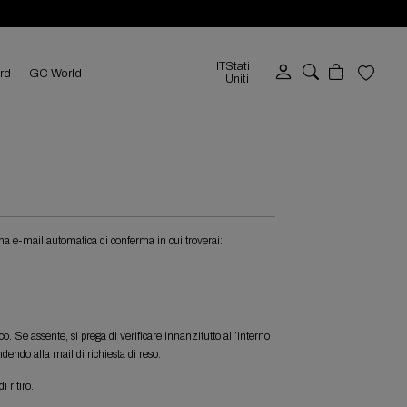
IT
Stati
ard
GC World
Uniti
na e-mail automatica di conferma in cui troverai:
. Se assente, si prega di verificare innanzitutto all’interno
dendo alla mail di richiesta di reso.
 ritiro.