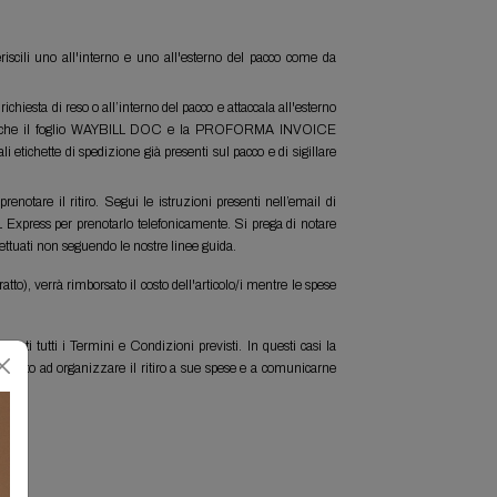
iscili uno all'interno e uno all'esterno del pacco come da
sta di reso o all’interno del pacco e attaccala all'esterno
o anche il foglio WAYBILL DOC e la PROFORMA INVOICE
 etichette di spedizione già presenti sul pacco e di sigillare
otare il ritiro. Segui le istruzioni presenti nell’email di
 DHL Express per prenotarlo telefonicamente. Si prega di notare
ffettuati non seguendo le nostre linee guida.
to), verrà rimborsato il costo dell'articolo/i mentre le spese
spettati tutti i Termini e Condizioni previsti. In questi casi la
 tenuto ad organizzare il ritiro a sue spese e a comunicarne