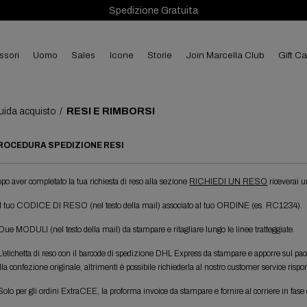
Spedizione Gratuita
ssori
uomo
sales
Icone
Storie
Join Marcella Club
Gift C
RESI E RIMBORSI
uida acquisto
/
ROCEDURA SPEDIZIONE RESI
po aver completato la tua richiesta di reso alla sezione
RICHIEDI UN RESO
riceverai u
Il tuo CODICE DI RESO (nel testo della mail) associato al tuo ORDINE (es. RC1234).
Due MODULI (nel testo della mail) da stampare e ritagliare lungo le linee tratteggiate.
L’etichetta di reso con il barcode di spedizione DHL Express da stampare e apporre sul pacco
lla confezione originale, altrimenti è possibile richiederla al nostro customer service rispon
Solo per gli ordini ExtraCEE, la proforma invoice da stampare e fornire al corriere in fase di