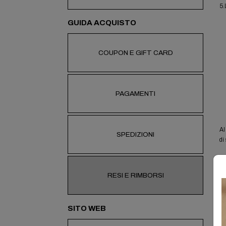
5.
GUIDA ACQUISTO
COUPON E GIFT CARD
PAGAMENTI
Al
SPEDIZIONI
di
FF
me
RESI E RIMBORSI
te
SITO WEB
T