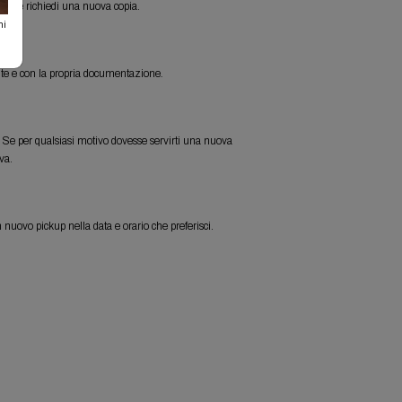
ice e richiedi una nuova copia.
ni
nte e con la propria documentazione
.
cco. Se per qualsiasi motivo dovesse servirti una nuova
va.
un nuovo pickup nella data e orario che preferisci.