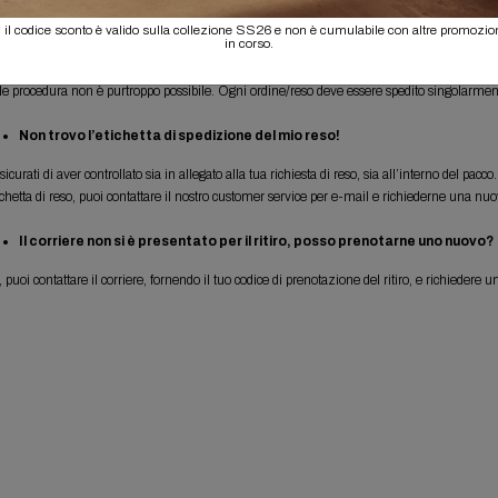
 hai perso la e-mail contenente il tuo modulo di reso, invia una e-mail al Customer Serv
 il codice sconto è valido sulla collezione SS26 e non è cumulabile con altre promozio
in corso.
Posso rendere due diversi ordini in una sola scatola?
le procedura non è purtroppo possibile. Ogni ordine/reso deve essere spedito singolarme
Non trovo l’etichetta di spedizione del mio reso!
sicurati di aver controllato sia in allegato alla tua richiesta di reso, sia all’interno del pa
ichetta di reso, puoi contattare il nostro customer service per e-mail e richiederne una nuo
Il corriere non si è presentato per il ritiro, posso prenotarne uno nuovo?
, puoi contattare il corriere, fornendo il tuo codice di prenotazione del ritiro, e richiedere 