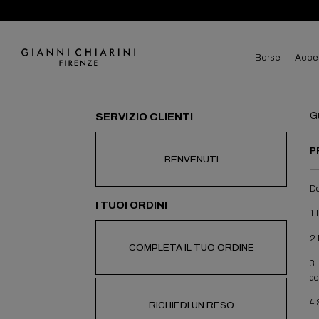
borse
acce
G
SERVIZIO CLIENTI
P
BENVENUTI
Do
I TUOI ORDINI
1.
2.
COMPLETA IL TUO ORDINE
3.
de
4.
RICHIEDI UN RESO