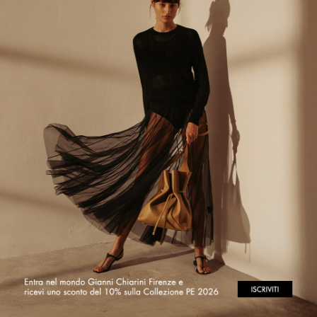
 hai effettuato un reso seguendo le nostre istruzioni (consulta la sezione RICHIEDI UN
 WAYBILL number che trovi sull’etichetta di reso sul sito del corriere e, se lo desideri, attiva
giornamenti sullo stato della spedizione del tuo reso.
lla data in cui il tuo reso risulta consegnato presso il nostro magazzino, abbiamo fino a 14 
nforme ed elaborare il rimborso. Riceverai una e-mail automatica non appena il tuo reso s
a volta erogato il rimborso, riceverai una e-mail di notifica anche dal metodo di pagamen
sualizzazione sul tuo conto dipendono dal tuo istituto bancario e dal metodo di pagamento
orno dalla ricezione della e-mail e di verificare con la tua banca.
AI ALTRE DOMANDE?
Posso spedire i prodotti che intendo restituire con un corriere diverso da
, ma in questo caso la spedizione di reso sarà interamente a tuo carico e sotto tua cura e r
l nostro Customer Service via e-mail.
Ho perso il modulo di reso!