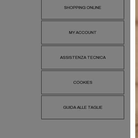
SHOPPING ONLINE
Se
il
ag
Da
MY ACCOUNT
co
Un
vi
ASSISTENZA TECNICA
gi
COOKIES
H
GUIDA ALLE TAGLIE
Si
da