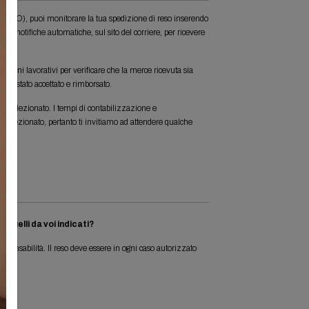
 RESO), puoi monitorare la tua spedizione di reso inserendo
re le notifiche automatiche, sul sito del corriere, per ricevere
giorni lavorativi per verificare che la merce ricevuta sia
arà stato accettato e rimborsato.
to selezionato. I tempi di contabilizzazione e
 selezionato, pertanto ti invitiamo ad attendere qualche
 quelli da voi indicati?
esponsabilità. Il reso deve essere in ogni caso autorizzato