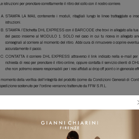
Le istruzioni per prenotare correttamente il ritiro del collo con il nostro corriere.
STAMPA LA MAIL contenente i moduli, ritagliali lungo le linee tratteggiate e inser
istruzioni.
STAMPA l’Etichetta DHL EXPRESS con il BARCODE che trovi in allegato alla tua richie
del pacco insieme al MODULO 1. SOLO nel caso in cui tu riceva in allegat
consegnali al corriere al momento del ritiro. Abbi cura di rimuovere o coprire eventuali
accuratamente il pacco.
CONTATTA il corriere DHL EXPRESS attraverso il link indicato nella e-mail per pren
richiesta di reso per prenotare il ritiro online, oppure contatta il servizio clienti di
che non potremo essere responsabili per i resi affidati ai drop off point o in generale e
 momento della verifica dell'integrità del prodotto (come da Condizioni Generali di Contrat
 spedizione sostenute per l'ordine verranno trattenute da FFW S.R.L.
W S.R.L. si riserva il diritto di rifiutare le richieste di reso per i quali non siano stati ri
rce verrà custodita in magazzino per un massimo di 15 giorni entro i quali il cliente è
mpestivamente i dettagli al nostro customer service.
EMPISTICHE DEI RIMBORSI